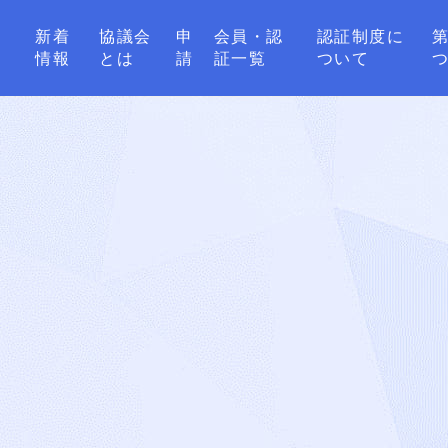
新着
協議会
申
会員・認
認証制度に
情報
とは
請
証一覧
ついて