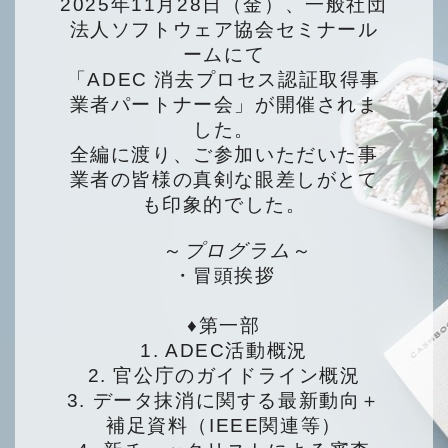
2025年11月28日（金）、一般社団
法人ソフトウェア協会セミナール
ームにて
「ADEC 消去プロセス認証取得事
業者パートナー会」が開催されま
した。
全編に渡り、ご参加いただいた事
業者の皆様の真剣な眼差しがとて
も印象的でした。
～
プログラム
～
・冒頭挨拶
♦第一部
1. ADEC活動概況
2. 官公庁のガイドライン概況
3. データ抹消に関する最新動向＋
補足資料（
IEEE関連等
）